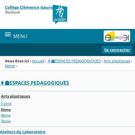
Panneau de gestion des cookies
Collège Clémence Isaure
Menu de la rubrique
Contenu
Toulouse
MENU
Se connecter
Vous êtes ici :
Accueil
›
👩‍🏫ESPACES PEDAGOGIQUES
›
Arts plastiques
›
6ème
›
👩‍🏫ESPACES PEDAGOGIQUES
Arts plastiques
5 eme
6ème
4ème
3ème
Ateliers du Laboratoire