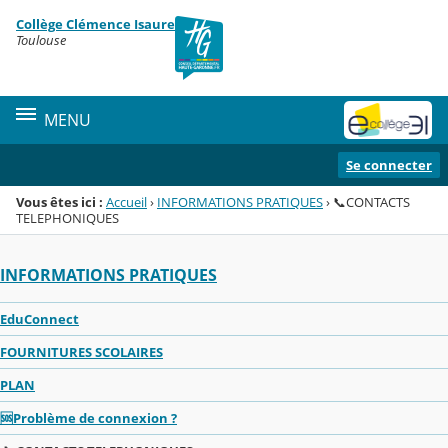
Panneau de gestion des cookies
Collège Clémence Isaure
Menu de la rubrique
Contenu
Toulouse
MENU
Se connecter
Vous êtes ici :
Accueil
›
INFORMATIONS PRATIQUES
›
📞CONTACTS
TELEPHONIQUES
INFORMATIONS PRATIQUES
EduConnect
FOURNITURES SCOLAIRES
PLAN
🆘Problème de connexion ?