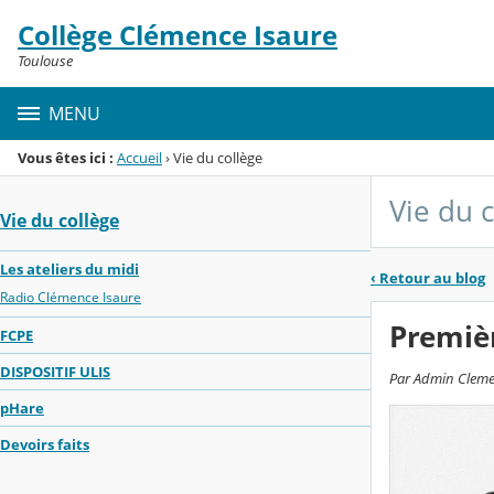
Panneau de gestion des cookies
Collège Clémence Isaure
Menu de la rubrique
Contenu
Toulouse
MENU
Vous êtes ici :
Accueil
›
Vie du collège
Vie du 
Vie du collège
Les ateliers du midi
‹
Retour au blog
Radio Clémence Isaure
Premiè
FCPE
DISPOSITIF ULIS
Par Admin Clemen
pHare
Devoirs faits