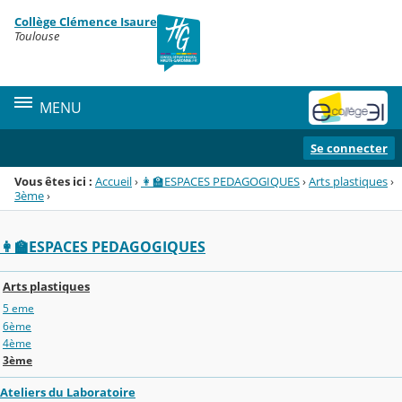
Panneau de gestion des cookies
Collège Clémence Isaure
Menu de la rubrique
Contenu
Toulouse
MENU
Se connecter
Vous êtes ici :
Accueil
›
👩‍🏫ESPACES PEDAGOGIQUES
›
Arts plastiques
›
3ème
›
👩‍🏫ESPACES PEDAGOGIQUES
Arts plastiques
5 eme
6ème
4ème
3ème
Ateliers du Laboratoire