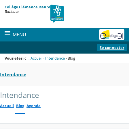
Panneau de gestion des cookies
Collège Clémence Isaure
Menu de la rubrique
Contenu
Toulouse
MENU
Se connecter
Vous êtes ici :
Accueil
›
Intendance
›
Blog
Intendance
Intendance
Accueil
Blog
Agenda